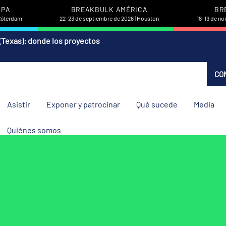
OPA
BREAKBULK AMÉRICA
BR
 Róterdam
22-23 de septiembre de 2026 | Houston
18-19 de no
(Texas): donde los proyectos
CO
Asistir
Exponer y patrocinar
Qué sucede
Media
Quiénes somos