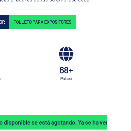
OR
FOLLETO PARA EXPOSITORES
68+
e
Países
stá agotando. Ya se ha vendido el 85 % de los stands