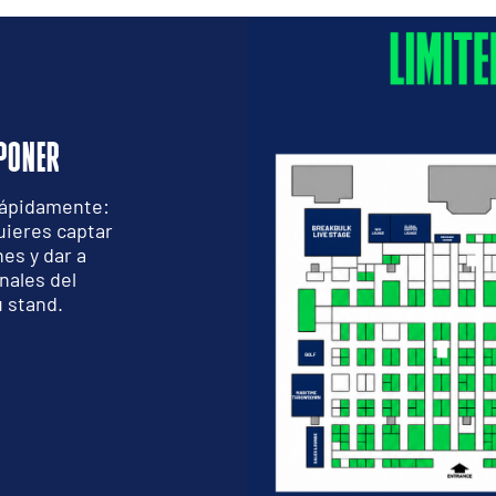
PONER
 rápidamente:
quieres captar
nes y dar a
nales del
 stand.