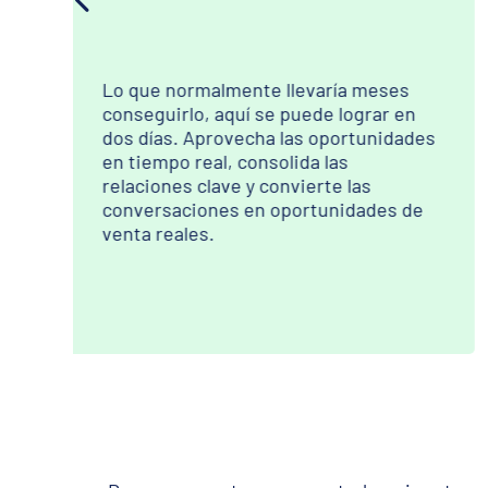
La transición energética, el GNL, las
infraestructuras y el nearshoring
es
están impulsando la demanda en toda
la región. Houston es el centro
neurálgico. Breakbulk Americas te
e
sitúa en el centro de todo.