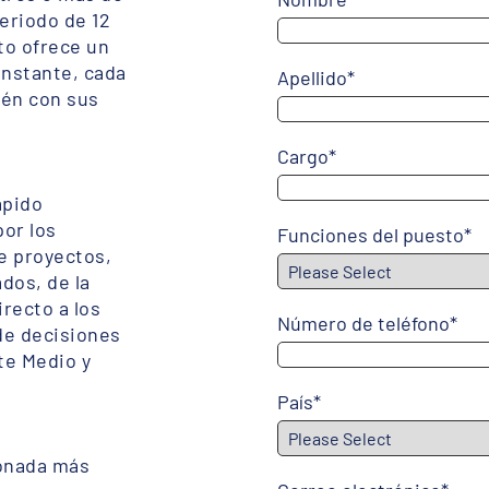
eriodo de 12
to ofrece un
onstante, cada
Apellido
*
ién con sus
Cargo
*
ápido
or los
Funciones del puesto
*
e proyectos,
dos, de la
recto a los
Número de teléfono
*
de decisiones
te Medio y
País
*
ionada más