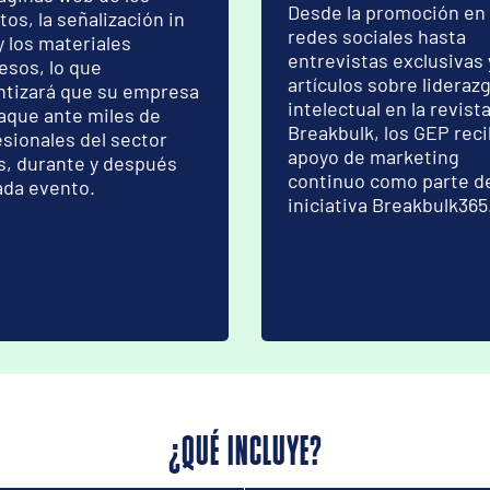
Desde la promoción en
os, la señalización in
redes sociales hasta
y los materiales
entrevistas exclusivas 
esos, lo que
artículos sobre lideraz
ntizará que su empresa
intelectual en la revist
aque ante miles de
Breakbulk, los GEP rec
esionales del sector
apoyo de marketing
s, durante y después
continuo como parte de
ada evento.
iniciativa Breakbulk365
¿QUÉ INCLUYE?