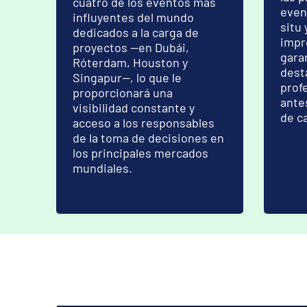
cuatro de los eventos más
event
influyentes del mundo
situ 
dedicados a la carga de
impr
proyectos —en Dubái,
gara
Róterdam, Houston y
dest
Singapur—, lo que le
prof
proporcionará una
ante
visibilidad constante y
de c
acceso a los responsables
de la toma de decisiones en
los principales mercados
mundiales.