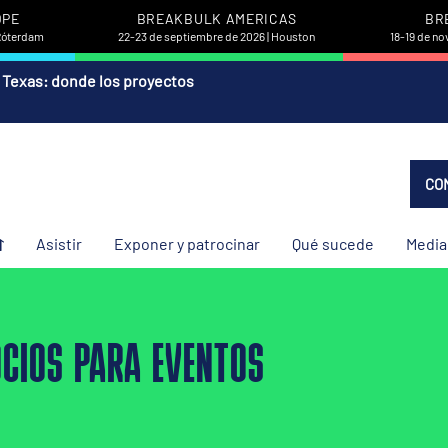
OPE
BREAKBULK AMERICAS
BR
 Róterdam
22-23 de septiembre de 2026 | Houston
18-19 de no
 Texas: donde los proyectos
CO
Asistir
Exponer y patrocinar
Qué sucede
Media
CIOS PARA EVENTOS