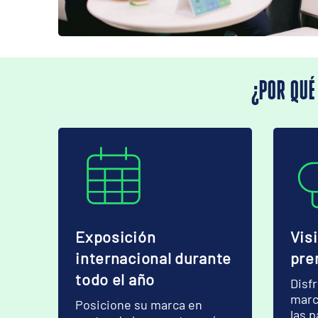
¿POR QUÉ
Exposición
Vis
internacional durante
pre
todo el año
Disf
marc
Posicione su marca en
las 