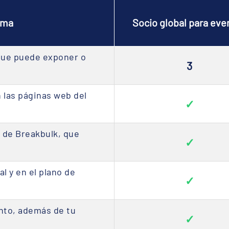
ama
Socio global para eve
 que puede exponer o
3
 las páginas web del
✓
s de Breakbulk, que
✓
al y en el plano de
✓
ento, además de tu
✓