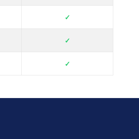
✓
✓
✓