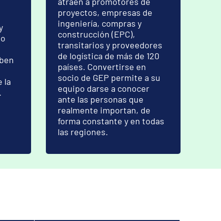
atraen a promotores de
proyectos, empresas de
ingeniería, compras y
y
construcción (EPC),
go
transitarios y proveedores
a
de logística de más de 120
iben
países. Convertirse en
socio de GEP permite a su
 la
equipo darse a conocer
.
ante las personas que
realmente importan, de
forma constante y en todas
las regiones.