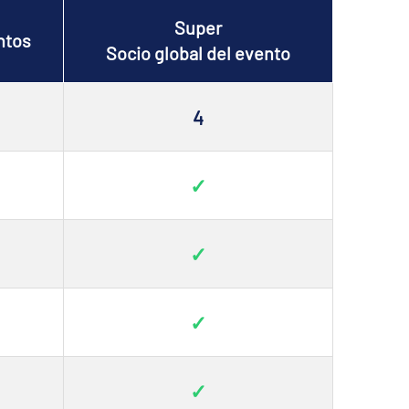
Super
ntos
Socio global del evento
4
✓
✓
✓
✓