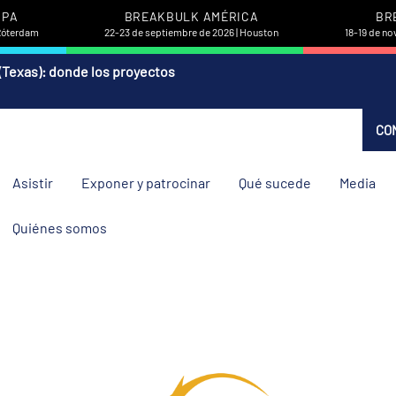
OPA
BREAKBULK AMÉRICA
BR
 Róterdam
22-23 de septiembre de 2026 | Houston
18-19 de no
(Texas): donde los proyectos
CO
Asistir
Exponer y patrocinar
Qué sucede
Media
Quiénes somos