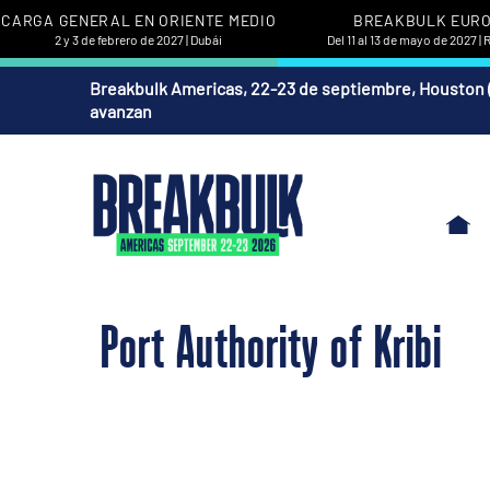
CARGA GENERAL EN ORIENTE MEDIO
BREAKBULK EUR
2 y 3 de febrero de 2027 | Dubái
Del 11 al 13 de mayo de 2027 |
Breakbulk Americas, 22-23 de septiembre, Houston 
avanzan
Port Authority of Kribi