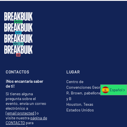
CONTACTOS
LUGAR
¡Nos encantaría saber
Centro de
de ti!
Convenciones George
Español
R. Brown, pabellones A
Si tienes alguna
pregunta sobre el
y B
evento, envía un correo
Houston, Texas
electrónico a
Estados Unidos
[email protected]
o
visite nuestra
página de
CONTACTO
para