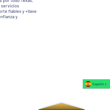
s por todo Texas,
 servicios
te fiables y «llave
nfianza y
Español