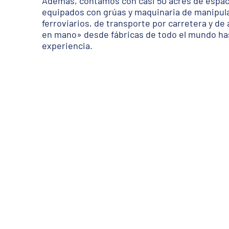
Además, contamos con casi 50 acres de espac
equipados con grúas y maquinaria de manipula
ferroviarios, de transporte por carretera y d
en mano» desde fábricas de todo el mundo has
experiencia.