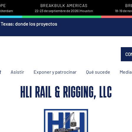
OPE
BREAKBULK AMERICAS
BR
 Róterdam
22-23 de septiembre de 2026 | Houston
18-19 de no
 Texas: donde los proyectos
CO
Asistir
Exponer y patrocinar
Qué sucede
Media
HLI RAIL & RIGGING, LLC